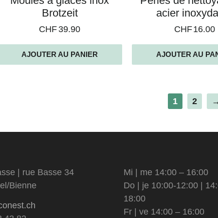
Moules à glaces inox
Perles de netto
Brotzeit
acier inoxyd
CHF
39.90
CHF
16.00
AJOUTER AU PANIER
AJOUTER AU PA
1
2
sse | rue Basse 34
Mi | me 14:00 – 16:00
el/Bienne
Do | je 10:00-12:00 | 14
18:00
conest.ch
Fr | ve 14:00 – 16:00