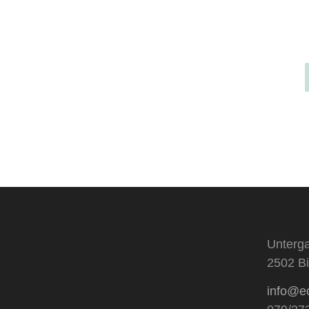
Unterga
2502 Bi
info@e