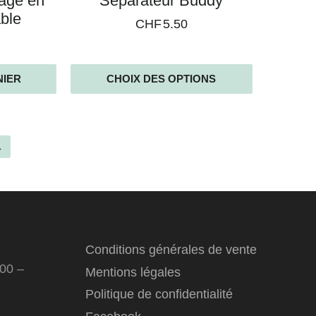
yage en
Séparateur Buddy
able
CHF
5.50
NIER
CHOIX DES OPTIONS
→
Conditions générales de vente
:00 –
Mentions légales
Politique de confidentialité