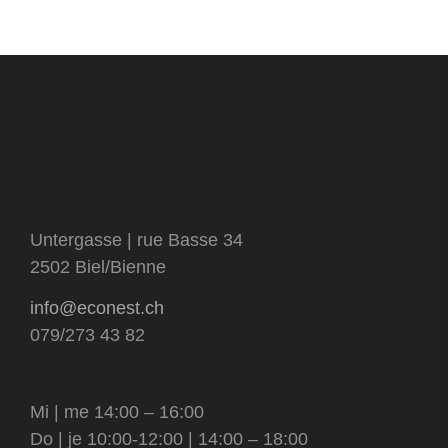
shampoings
livres
sous-
catégorie
visage et corps
matériel et contenants
catégorie
tensioactifs
Untergasse | rue Basse 34
2502 Biel/Bienne
info@econest.ch
079/273 43 82
Mi | me 14:00 – 16:00
Do | je 10:00-12:00 | 14:00 – 18:00