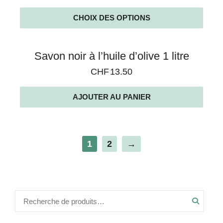
CHOIX DES OPTIONS
Savon noir à l’huile d’olive 1 litre
CHF
13.50
AJOUTER AU PANIER
1
2
→
Recher