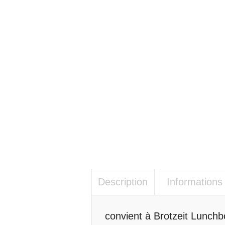
Description
Informations
Description
convient à Brotzeit Lunch