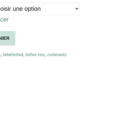
acer
NIER
s
,
bébé/enfant
,
boîtes inox
,
contenants