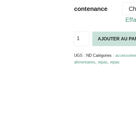
contenance
Eff
quantité
AJOUTER AU PA
de
Séparateur
Alternative:
Buddy
UGS :
ND
Catégories :
accessoire
alimentaires
,
repas
,
repas