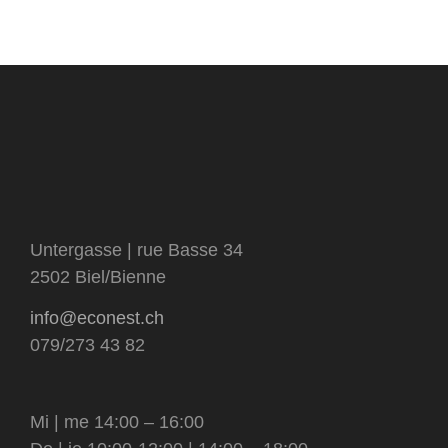
Untergasse | rue Basse 34
2502 Biel/Bienne
info@econest.ch
079/273 43 82
Mi | me 14:00 – 16:00