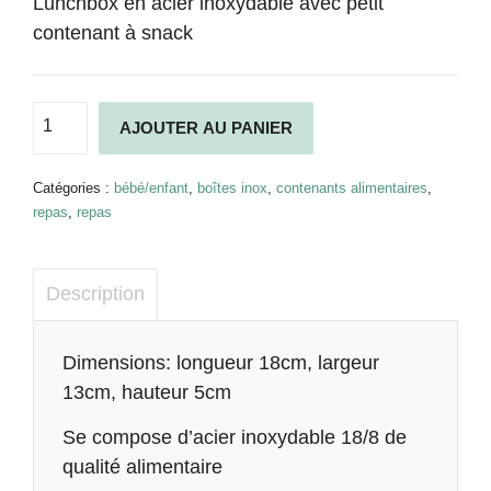
Lunchbox en acier inoxydable avec petit
contenant à snack
quantité
AJOUTER AU PANIER
de
2
in
Catégories :
bébé/enfant
,
boîtes inox
,
contenants alimentaires
,
1
repas
,
repas
Brotzeit
Description
Description
Dimensions: longueur 18cm, largeur
13cm, hauteur 5cm
Se compose d’acier inoxydable 18/8 de
qualité alimentaire