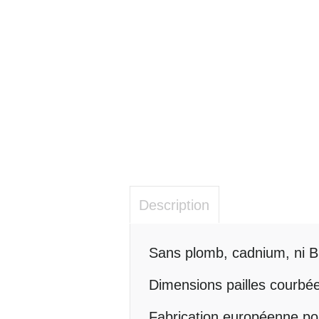
Description
Description
Sans plomb, cadnium, ni 
Dimensions pailles courbé
Fabrication européenne pour