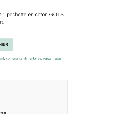
, et 1 pochette en coton GOTS
rt.
Alternative:
NIER
ant
,
contenants alimentaires
,
repas
,
repas
tte.