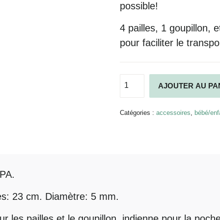
possible!
4 pailles, 1 goupillon
pour faciliter le transpo
quantité
AJOUTER AU PA
de
Lot
de
Catégories :
accessoires
,
bébé/enf
4
pailles
inox
courbées
+
BPA.
1
goupillon
es: 23 cm. Diamètre: 5 mm.
 les pailles et le goupillon, indienne pour la poche