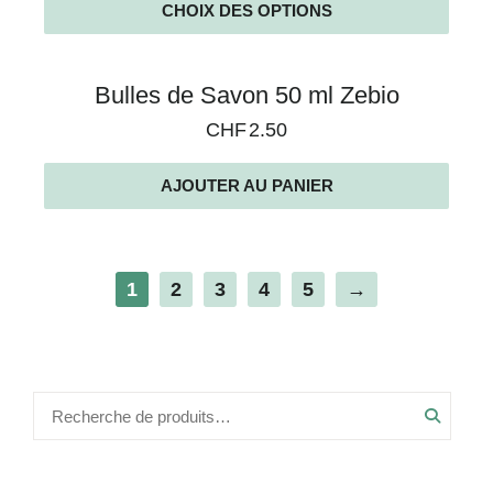
CHOIX DES OPTIONS
Bulles de Savon 50 ml Zebio
CHF
2.50
AJOUTER AU PANIER
1
2
3
4
5
→
Recher