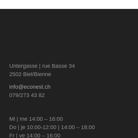
visage et corps
matériel et contenants
catégorie
tensioactifs
Untergasse | rue Basse 34
2502 Biel/Bienne
info@econest.ch
079/273 43 82
Mi | me 14:00 – 16:00
Do | je 10:00-12:00 | 14:00 – 18:00
Fr | ve 14:00 – 16:00