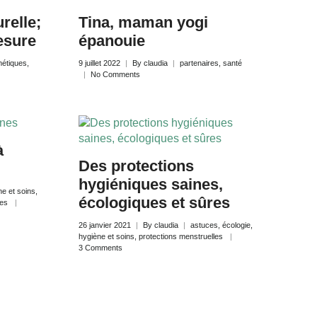
relle;
Tina, maman yogi
esure
épanouie
étiques
,
9 juillet 2022
By
claudia
partenaires
,
santé
No Comments
à
Des protections
hygiéniques saines,
ne et soins
,
écologiques et sûres
les
26 janvier 2021
By
claudia
astuces
,
écologie
,
hygiène et soins
,
protections menstruelles
3 Comments