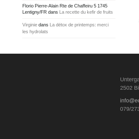
Florio Pierre-Alain Rte de Chaffeiru 5 1745
Lentigny/FR
dans
La recette du kefir de fruits
Virginie
dans
La détox de printemps: merci
les hydrolats
Unterga
2502 Bi
info@e
079/27