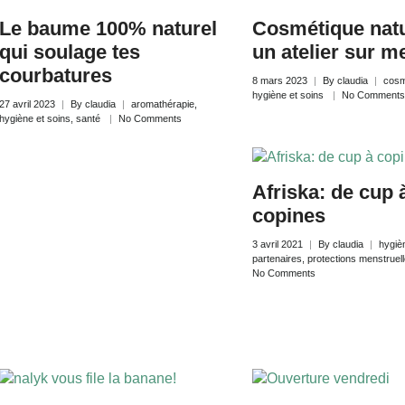
Le baume 100% naturel
Cosmétique natu
qui soulage tes
un atelier sur m
courbatures
8 mars 2023
By
claudia
cosm
hygiène et soins
No Comments
27 avril 2023
By
claudia
aromathérapie
,
hygiène et soins
,
santé
No Comments
Afriska: de cup 
copines
3 avril 2021
By
claudia
hygiè
partenaires
,
protections menstruel
No Comments