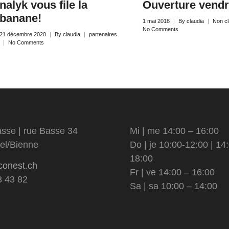
nalyk vous file la
Ouverture vendr
banane!
1 mai 2018
By
claudia
Non c
No Comments
21 décembre 2020
By
claudia
partenaires
No Comments
sse | rue Basse 34
Mi | me 14:00 – 16:00
el/Bienne
Do | je 10:00-12:00 | 14
18:00
conest.ch
Fr | ve 14:00 – 16:00
3 43 82
Sa | sa 10:00 – 14:00