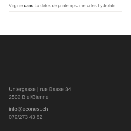
Virginie
dans
La détox de printemps: merci les hydrolats
Untergasse | rue Basse 34
2502 Biel/Bienne
info@econest.ch
079/273 43 82