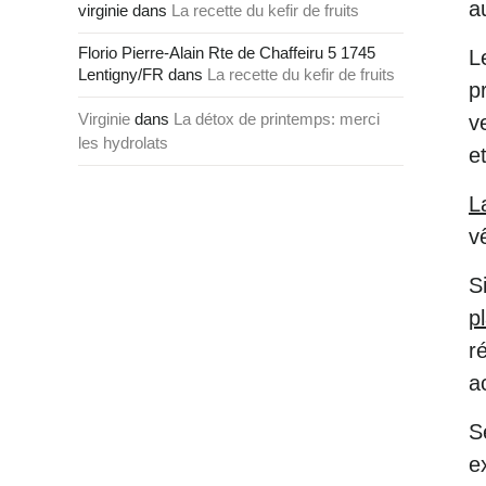
a
virginie
dans
La recette du kefir de fruits
Florio Pierre-Alain Rte de Chaffeiru 5 1745
L
Lentigny/FR
dans
La recette du kefir de fruits
p
Virginie
dans
La détox de printemps: merci
v
les hydrolats
e
L
v
S
p
r
a
S
e