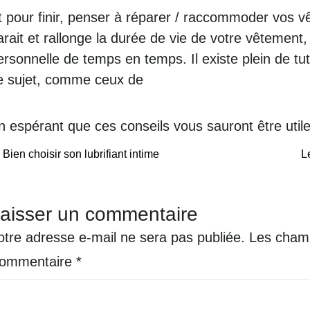
t pour finir, penser à réparer / raccommoder vos vêt
arait et rallonge la durée de vie de votre vêtement
ersonnelle de temps en temps. Il existe plein de t
e sujet, comme ceux de
n espérant que ces conseils vous sauront être util
POST
Bien choisir son lubrifiant intime
L
NAVIGATION
aisser un commentaire
otre adresse e-mail ne sera pas publiée.
Les champ
ommentaire
*