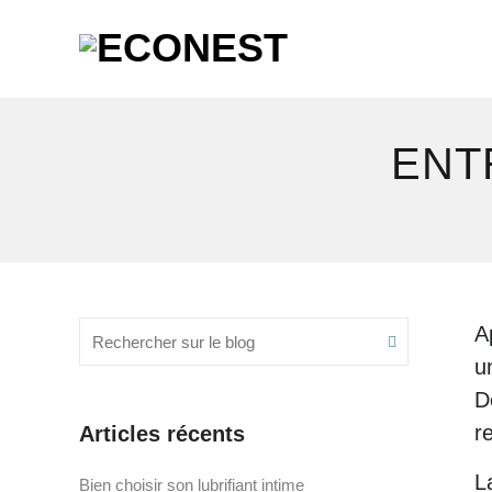
ENT
Recherche
A
Search
pour
u
:
D
r
Articles récents
L
Bien choisir son lubrifiant intime