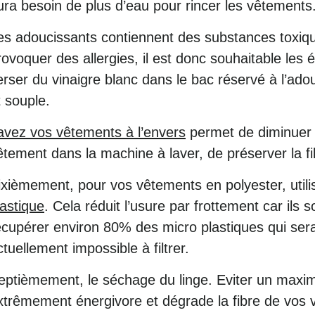
ura besoin de plus d’eau pour rincer les vêtements
es adoucissants contiennent des substances toxiq
rovoquer des allergies, il est donc souhaitable les
erser du vinaigre blanc dans le bac réservé à l’ado
t souple.
avez vos vêtements à l’envers
permet de diminuer l
êtement dans la machine à laver, de préserver la fi
ixièmement, pour vos vêtements en polyester, util
lastique
. Cela réduit l’usure par frottement car ils
écupérer environ 80% des micro plastiques qui ser
ctuellement impossible à filtrer.
eptièmement, le séchage du linge. Eviter un maximum
xtrêmement énergivore et dégrade la fibre de vos vê