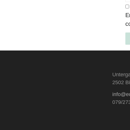
E
c
Al
Unterga
2502 Bi
info@e
079/27