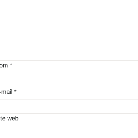
om
*
-mail
*
ite web