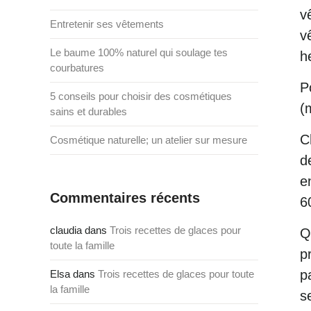
v
Entretenir ses vêtements
v
Le baume 100% naturel qui soulage tes
h
courbatures
P
5 conseils pour choisir des cosmétiques
(
sains et durables
C
Cosmétique naturelle; un atelier sur mesure
d
e
Commentaires récents
6
claudia
dans
Trois recettes de glaces pour
Q
toute la famille
p
p
Elsa
dans
Trois recettes de glaces pour toute
la famille
s