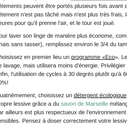
êtements peuvent être portés plusieurs fois avant d
êtement n’est pas tâché mais n’est plus très frais, 
eures pour qu’il prenne l’air, et le tour est joué.
our laver son linge de manière plus économe, com
mais sans tasser), remplissez environ le 3/4 du tam
hoisissez en premier lieu un
programme «Eco
». L
e lavage, mais utilisera moins d’énergie. Privilég
nfin, l’utilisation de cycles à 30 degrés plutôt qu’à
0%!
uatrièmement, choisissez un
détergent écologique
ropre lessive grâce a du
savon de Marseille
mélang
ar ailleurs est plus respectueux de l’environnemen
ensibles. Pensez à doser correctement votre lessiv