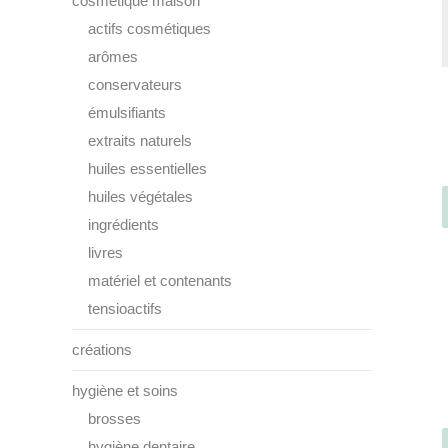
cosmétique maison
actifs cosmétiques
arômes
conservateurs
émulsifiants
extraits naturels
huiles essentielles
huiles végétales
ingrédients
livres
matériel et contenants
tensioactifs
créations
hygiène et soins
brosses
hygiène dentaire