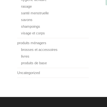
rasage
santé menstruelle
savons
shampoings
visage et corps
produits ménagers
brosses et accessoires
livres
produits de base
Uncategorized