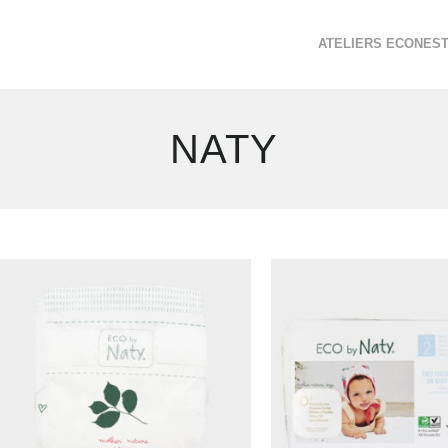
ATELIERS ECONES
NATY
7
résultats
affichés