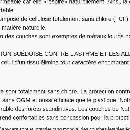
rméable car elle «respire» naturellement. Ainsi, la
table.
omposé de cellulose totalement sans chlore (TCF
 matière naturelle.
on des couches sont exemptes de métaux lourds noc
CIATION SUÉDOISE CONTRE L’ASTHME ET LES AL
celui d’un tissu élimine tout caractère encombrant
 sont totalement sans chlore. La protection contre
 sans OGM et aussi efficace que le plastique. Not
durable des forêts scandinaves. Les couches de Nat
 rend confortables sans concession pour la protecti
Babycare sont au premier rang mondial des couches jetables 