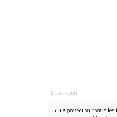
Description
Description
La protection contre le