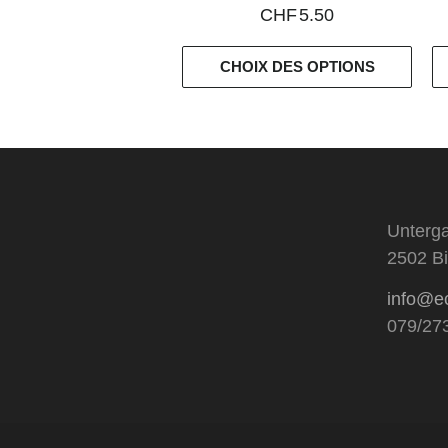
CHF
5.50
CHOIX DES OPTIONS
Unterga
2502 Bi
info@e
079/27