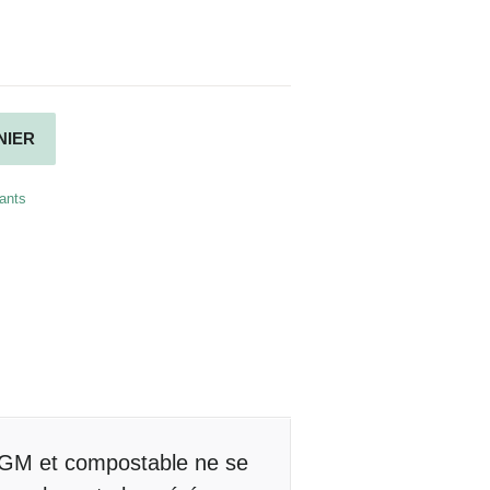
Alternative:
NIER
ants
 OGM et compostable ne se