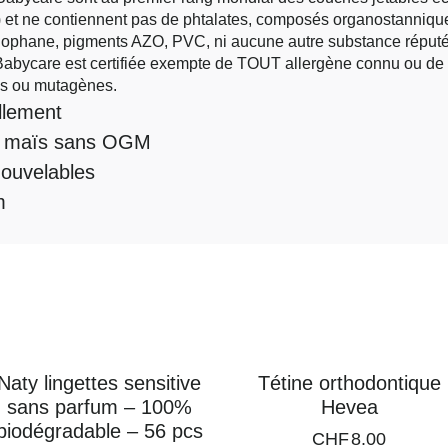
) et ne contiennent pas de phtalates, composés organostanniq
lophane, pigments AZO, PVC, ni aucune autre substance réputé
 Babycare est certifiée exempte de TOUT allergène connu ou 
nes ou mutagènes.
llement
de maïs sans OGM
nouvelables
m
Naty lingettes sensitive
Tétine orthodontique
sans parfum – 100%
Hevea
biodégradable – 56 pcs
CHF
8.00