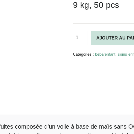
9 kg, 50 pcs
quantité
AJOUTER AU PA
de
Couches
Naty
Catégories :
bébé/enfant
,
soins enf
Taille
3
-
50
pcs
s fuites composée d’un voile à base de maïs sans