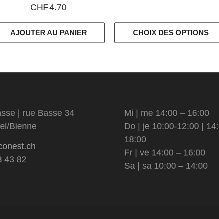
CHF
4.70
AJOUTER AU PANIER
CHOIX DES OPTIONS
sse | rue Basse 34
Mi | me 14:00 – 16:00
el/Bienne
Do | je 10:00-12:00 | 14
18:00
conest.ch
Fr | ve 14:00 – 16:00
3 43 82
Sa | sa 10:00 – 14:00