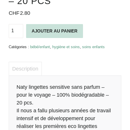
– 20 PCS
CHF
2.80
quantité
AJOUTER AU PANIER
de
Naty
lingettes
Catégories :
bébé/enfant
,
hygiène et soins
,
soins enfants
sensitive
sans
parfum
Description
-
Voyage
-
Description
Naty lingettes sensitive sans parfum –
100%
pour le voyage – 100% biodégradable –
biodégradable
20 pcs.
-
20
Il nous a fallu plusieurs années de travail
pcs
intensif et de développement pour
réaliser les premières eco lingettes