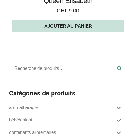
Queen Elisabeth
CHF
9.00
AJOUTER AU PANIER
Recher
Catégories de produits
aromathérapie
box de saison
bébé/enfant
Afficher
diffusions
jeux
contenants alimentaires
divers
Afficher
les