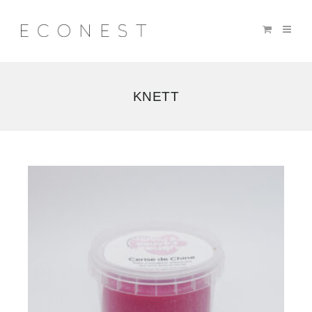
KNETT
10
résultats
affichés