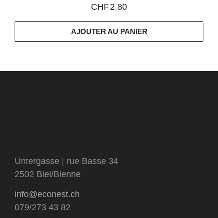
CHF
2.80
AJOUTER AU PANIER
Untergasse | rue Basse 34
2502 Biel/Bienne
info@econest.ch
079/273 43 82