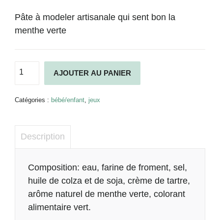
Pâte à modeler artisanale qui sent bon la
menthe verte
quantité
Alternative:
AJOUTER AU PANIER
de
Pâte
à
Catégories :
bébé/enfant
,
jeux
modeler
Fanny
&
Description
Douve
Hollywood
Description
Composition: eau, farine de froment, sel,
huile de colza et de soja, crème de tartre,
arôme naturel de menthe verte, colorant
alimentaire vert.