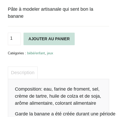
Pâte à modeler artisanale qui sent bon la
banane
quantité
Alternative:
AJOUTER AU PANIER
de
Pâte
à
Catégories :
bébé/enfant
,
jeux
modeler
Fanny
&
Description
Douve
Garde
la
Description
Composition: eau, farine de froment, sel,
banane
crème de tartre, huile de colza et de soja,
arôme alimentaire, colorant alimentaire
Garde la banane a été créée durant une période di