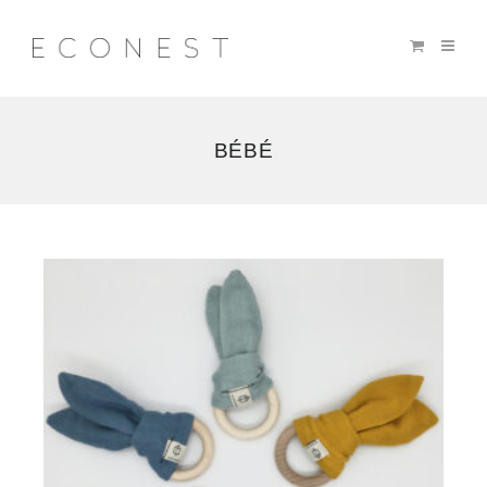
BÉBÉ
11
résultats
affichés