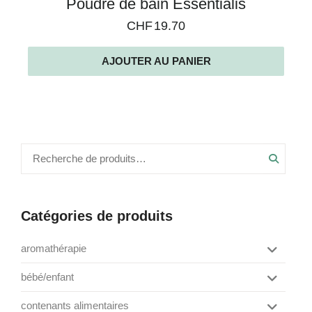
Poudre de bain Essentialis
CHF
19.70
AJOUTER AU PANIER
Recher
Catégories de produits
aromathérapie
box de saison
bébé/enfant
Afficher
diffusions
jeux
contenants alimentaires
divers
Afficher
les