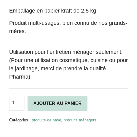
Emballage en papier kraft de 2.5 kg
Produit multi-usages, bien connu de nos grands-
mères.
Utilisation pour l’entretien ménager seulement.
(Pour une utilisation cosmétique, cuisine ou pour
le jardinage, merci de prendre la qualité
Pharma)
quantité
Alternative:
AJOUTER AU PANIER
de
Bicarbonate
de
Catégories :
produits de base
,
produits ménagers
soude
Technique