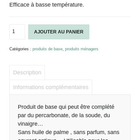
Efficace à basse température.
quantité
Alternative:
AJOUTER AU PANIER
de
Lessive
en
Catégories :
produits de base
,
produits ménagers
poudre
concentrée
800
Description
gr
Informations complémentaires
Description
Produit de base qui peut être complété
par du percarbonate, de la soude, du
vinaigre…
Sans huile de palme , sans parfum, sans