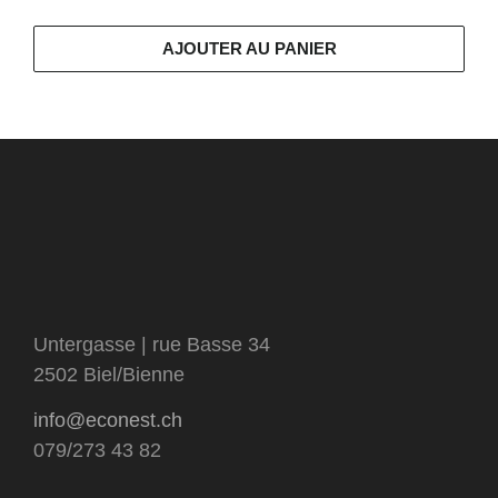
AJOUTER AU PANIER
Untergasse | rue Basse 34
2502 Biel/Bienne
info@econest.ch
079/273 43 82