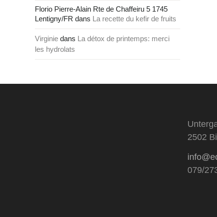
Florio Pierre-Alain Rte de Chaffeiru 5 1745
Lentigny/FR
dans
La recette du kefir de fruits
Virginie
dans
La détox de printemps: merci
les hydrolats
Unterga
2502 Bi
info@e
079/27