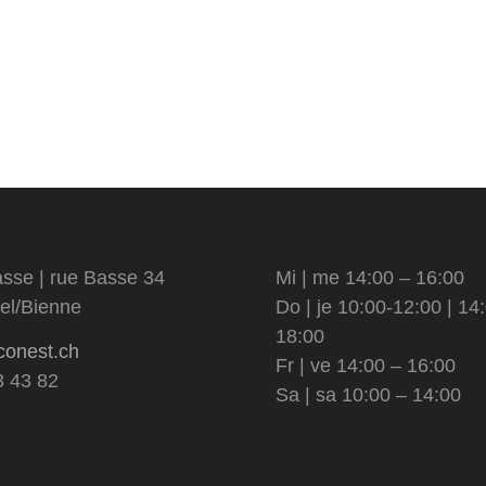
sse | rue Basse 34
Mi | me 14:00 – 16:00
el/Bienne
Do | je 10:00-12:00 | 14
18:00
conest.ch
Fr | ve 14:00 – 16:00
3 43 82
Sa | sa 10:00 – 14:00