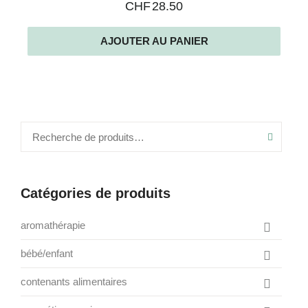
CHF
28.50
AJOUTER AU PANIER
Recher
Catégories de produits
aromathérapie
box de saison
bébé/enfant
Afficher
diffusions
jeux
contenants alimentaires
divers
Afficher
les
repas
accessoires
huiles essentielles