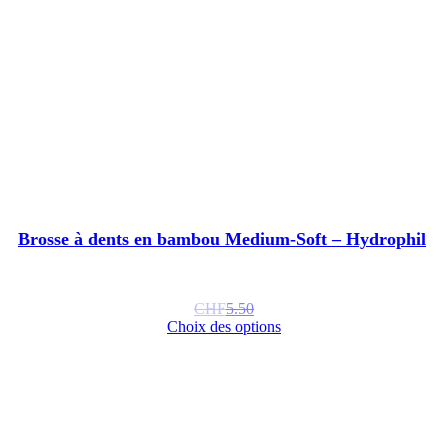
Brosse à dents en bambou Medium-Soft – Hydrophil
CHF
5.50
Choix des options