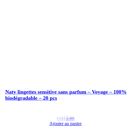
Naty lingettes sensitive sans parfum – Voyage – 100%
biodégradable – 20 pcs
CHF
2.80
Ajouter au panier