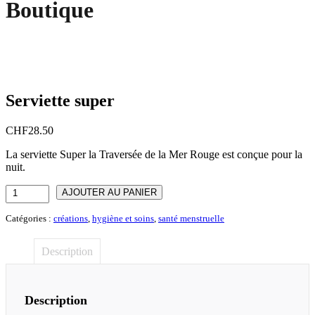
Boutique
Serviette super
CHF
28.50
La serviette Super la Traversée de la Mer Rouge est conçue pour la
nuit.
quantité
AJOUTER AU PANIER
de
Serviette
Catégories :
créations
,
hygiène et soins
,
santé menstruelle
super
Description
Description