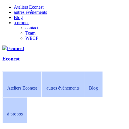
Ateliers Econest
autres événements
Blog
à propos
contact
Team
WECF
Econest
Ateliers Econest
autres événements
Blog
à propos