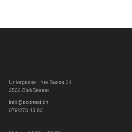
Untergasse | rue Basse 34
2502 Biel/Bienne
info@econest.ch
079/273 43 82