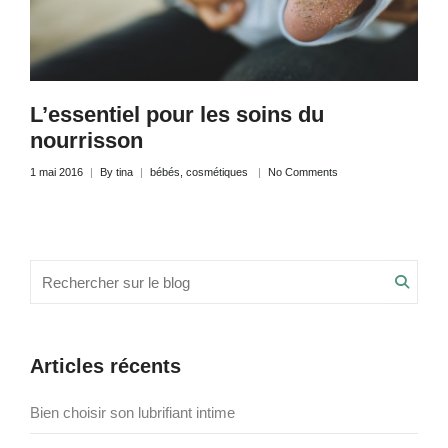
L’essentiel pour les soins du
nourrisson
1 mai 2016
By
tina
bébés
,
cosmétiques
No Comments
Recherche
Searc
pour
:
Articles récents
Bien choisir son lubrifiant intime