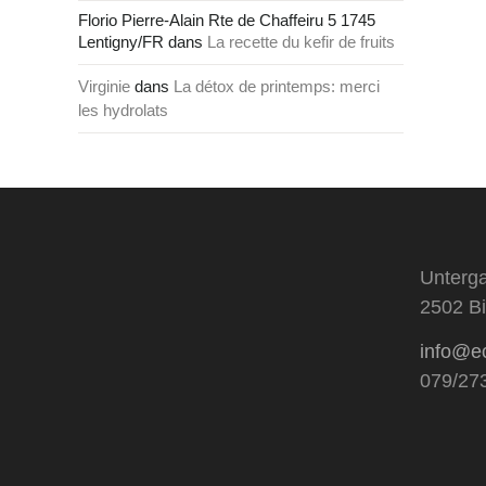
Florio Pierre-Alain Rte de Chaffeiru 5 1745
Lentigny/FR
dans
La recette du kefir de fruits
Virginie
dans
La détox de printemps: merci
les hydrolats
Unterga
2502 Bi
info@e
079/27