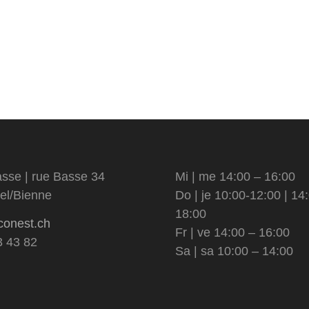
sse | rue Basse 34
Mi | me 14:00 – 16:00
el/Bienne
Do | je 10:00-12:00 | 14
18:00
conest.ch
Fr | ve 14:00 – 16:00
3 43 82
Sa | sa 10:00 – 14:00