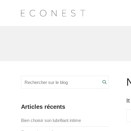
Recherche
Search
pour
:
I
Articles récents
R
po
Bien choisir son lubrifiant intime
: