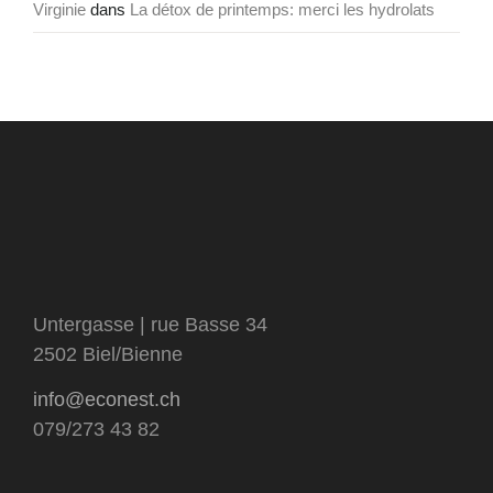
Virginie
dans
La détox de printemps: merci les hydrolats
Untergasse | rue Basse 34
2502 Biel/Bienne
info@econest.ch
079/273 43 82