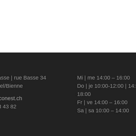
sse | rue Basse 34
Mi | me 14:00 – 16:00
el/Bienne
Do | je 10:00-12:00 | 14
18:00
conest.ch
Fr | ve 14:00 – 16:00
3 43 82
Sa | sa 10:00 – 14:00