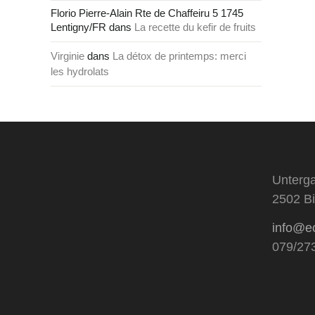
Florio Pierre-Alain Rte de Chaffeiru 5 1745
Lentigny/FR
dans
La recette du kefir de fruits
Virginie
dans
La détox de printemps: merci
les hydrolats
Unterga
2502 Bi
info@e
079/27