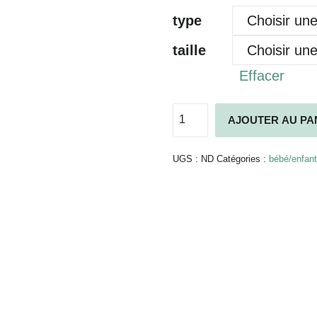
type
taille
Effacer
quantité
AJOUTER AU PA
de
Tétine
Alternative:
Hevea
UGS :
ND
Catégories :
bébé/enfant
Milky
White