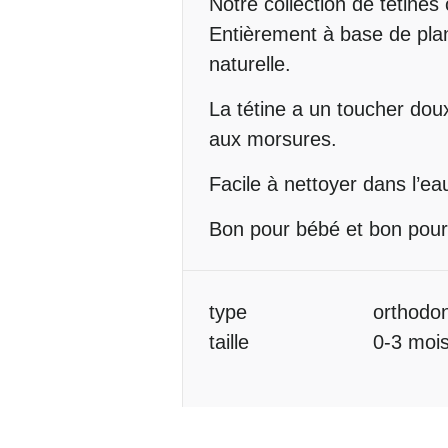
Description
Notre collection de tétines
Entièrement à base de pla
naturelle.
La tétine a un toucher dou
aux morsures.
Facile à nettoyer dans l’e
Bon pour bébé et bon pour 
Informations
type
orthodon
complémentaires
taille
0-3 mois