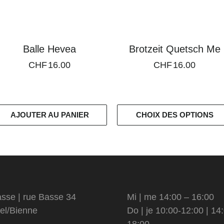
Balle Hevea
Brotzeit Quetsch Me
CHF
16.00
CHF
16.00
AJOUTER AU PANIER
CHOIX DES OPTIONS
sse | rue Basse 34
Mi | me 14:00 – 16:00
el/Bienne
Do | je 10:00-12:00 | 14