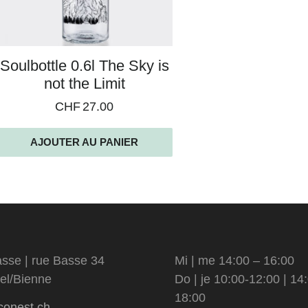
Soulbottle 0.6l The Sky is
not the Limit
CHF
27.00
AJOUTER AU PANIER
sse | rue Basse 34
Mi | me 14:00 – 16:00
el/Bienne
Do | je 10:00-12:00 | 14
18:00
conest.ch