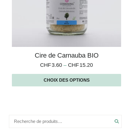
Cire de Carnauba BIO
CHF
3.60
–
CHF
15.20
CHOIX DES OPTIONS
Recher