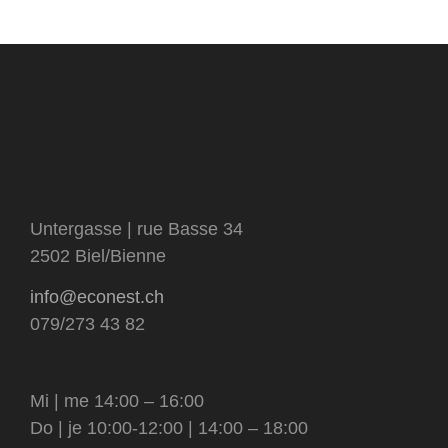
livres
sous-
catégorie
visage et corps
matériel et contenants
catégorie
tensioactifs
Untergasse | rue Basse 34
2502 Biel/Bienne
info@econest.ch
079/273 43 82
Mi | me 14:00 – 16:00
Do | je 10:00-12:00 | 14:00 – 18:00