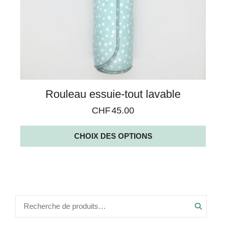
Rouleau essuie-tout lavable
CHF
45.00
CHOIX DES OPTIONS
Recher