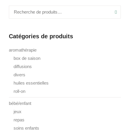
Recher
Catégories de produits
aromathérapie
box de saison
diffusions
divers
huiles essentielles
roll-on
bébé/enfant
jeux
repas
soins enfants