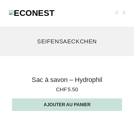
SEIFENSAECKCHEN
Voici
Sac à savon – Hydrophil
le
CHF
5.50
seul
résultat
AJOUTER AU PANIER