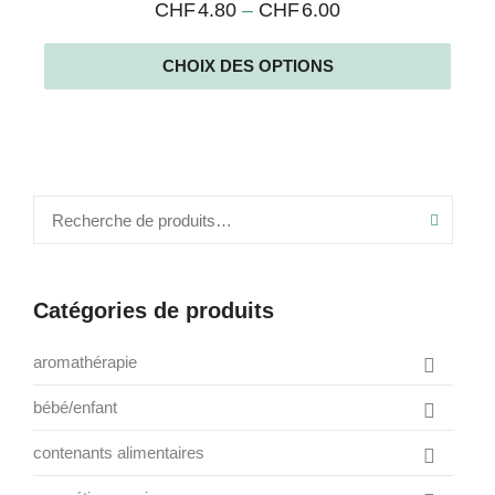
CHF
4.80
–
CHF
6.00
CHOIX DES OPTIONS
Recher
Catégories de produits
aromathérapie
box de saison
bébé/enfant
Afficher
diffusions
jeux
contenants alimentaires
divers
Afficher
les
repas
accessoires
huiles essentielles