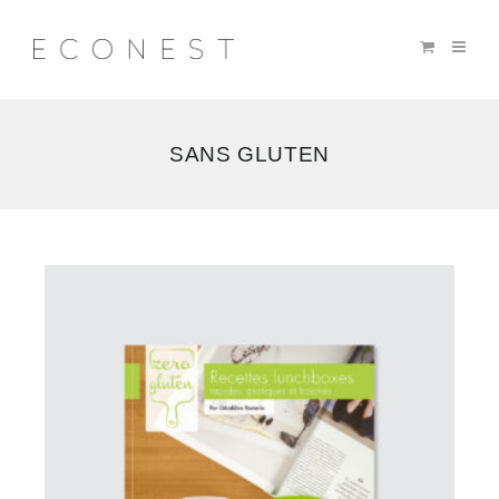
SANS GLUTEN
Voici
le
seul
résultat