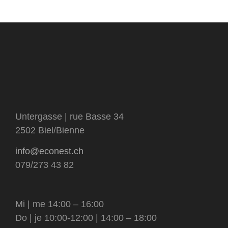
livres
sous-
catégorie
visage et corps
matériel et contenants
catégorie
tensioactifs
Untergasse | rue Basse 34
2502 Biel/Bienne
info@econest.ch
079/273 43 82
Mi | me 14:00 – 16:00
Do | je 10:00-12:00 | 14:00 – 18:00