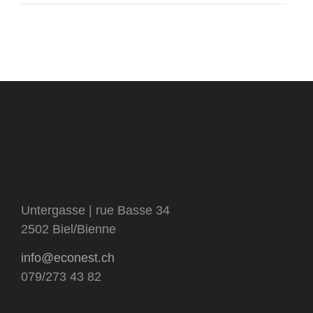
Untergasse | rue Basse 34
2502 Biel/Bienne
info@econest.ch
079/273 43 82