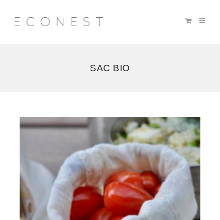
SAC BIO
Voici
le
seul
résultat