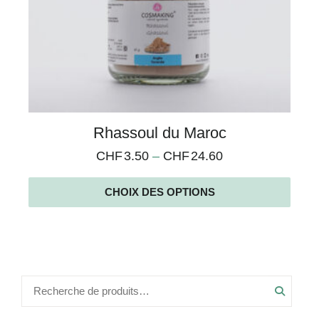
Rhassoul du Maroc
CHF
3.50
–
CHF
24.60
CHOIX DES OPTIONS
Recher