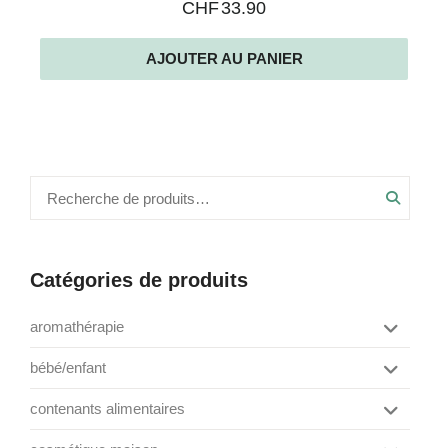
CHF
33.90
AJOUTER AU PANIER
Recher
Catégories de produits
aromathérapie
box de saison
bébé/enfant
Afficher
diffusions
jeux
contenants alimentaires
divers
Afficher
les
repas
accessoires
huiles essentielles