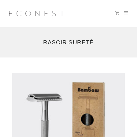
RASOIR SURETÉ
3
résultats
affichés