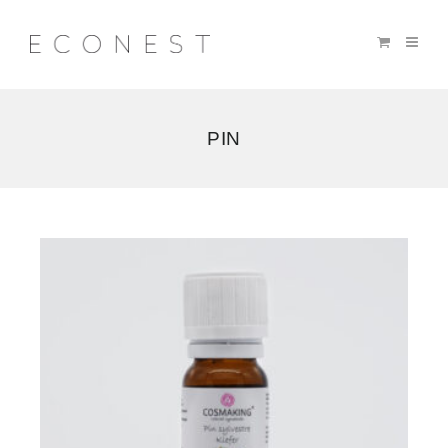
PIN
2
résultats
affichés