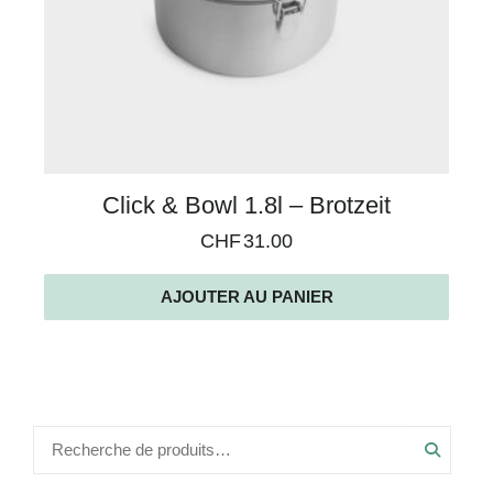
Click & Bowl 1.8l – Brotzeit
CHF
31.00
AJOUTER AU PANIER
Recher