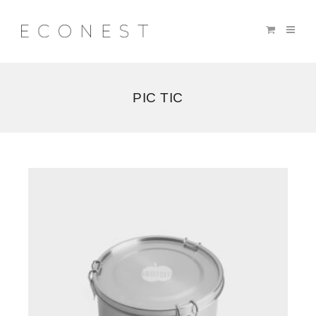
PIC TIC
Voici
le
seul
résultat