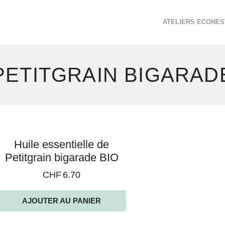
ATELIERS ECONES
PETITGRAIN BIGARAD
Voici
Huile essentielle de
le
Petitgrain bigarade BIO
seul
CHF
6.70
résultat
AJOUTER AU PANIER