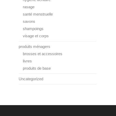
rasage
santé menstruelle
savons
shampoings
visage et corps
produits ménagers
brosses et accessoires
livres
produits de base
Uncategorized