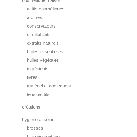
cosmétique maison
actifs cosmétiques
arômes
conservateurs
émulsifiants
extraits naturels
huiles essentielles
huiles végétales
ingrédients
livres
matériel et contenants
tensioactifs
créations
hygiène et soins
brosses
hygiène dentaire