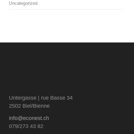
Uncategorized
Untergasse | rue Basse 34
2502 Biel/Bienne
info@econest.ch
079/273 43 82