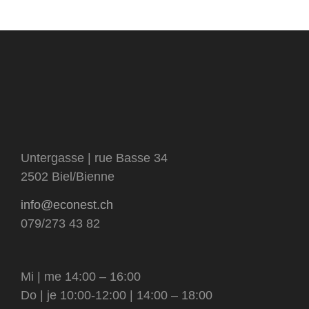
livres
sous-
catégorie
visage et corps
matériel et contenants
catégorie
tensioactifs
Untergasse | rue Basse 34
2502 Biel/Bienne
info@econest.ch
079/273 43 82
Mi | me 14:00 – 16:00
Do | je 10:00-12:00 | 14:00 – 18:00