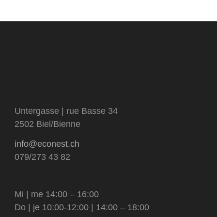
livres
sous-
catégorie
visage et corps
matériel et contenants
catégorie
tensioactifs
Untergasse | rue Basse 34
2502 Biel/Bienne
info@econest.ch
079/273 43 82
Mi | me 14:00 – 16:00
Do | je 10:00-12:00 | 14:00 – 18:00