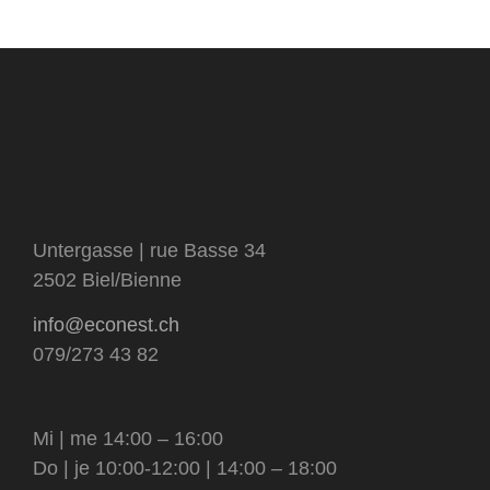
livres
sous-
catégorie
visage et corps
matériel et contenants
catégorie
tensioactifs
Untergasse | rue Basse 34
2502 Biel/Bienne
info@econest.ch
079/273 43 82
Mi | me 14:00 – 16:00
Do | je 10:00-12:00 | 14:00 – 18:00