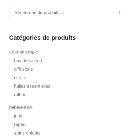
Recher
Catégories de produits
aromathérapie
box de saison
diffusions
divers
huiles essentielles
roll-on
bébé/enfant
jeux
repas
soins enfants