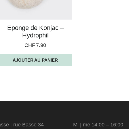
Eponge de Konjac –
Hydrophil
CHF
7.90
AJOUTER AU PANIER
sse | rue Basse 34
Mi | me 14:00 – 16:00