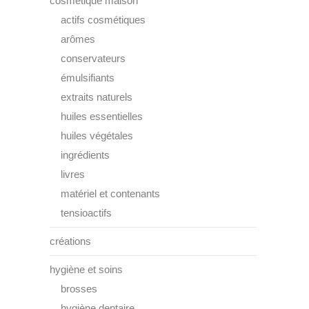
cosmétique maison
actifs cosmétiques
arômes
conservateurs
émulsifiants
extraits naturels
huiles essentielles
huiles végétales
ingrédients
livres
matériel et contenants
tensioactifs
créations
hygiène et soins
brosses
hygiène dentaire