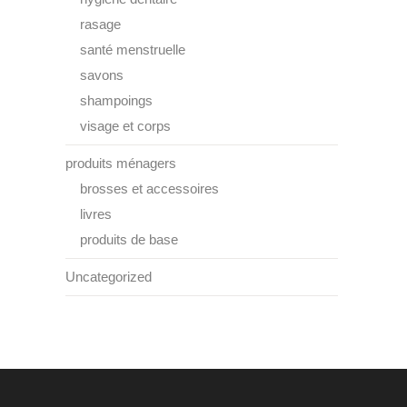
rasage
santé menstruelle
savons
shampoings
visage et corps
produits ménagers
brosses et accessoires
livres
produits de base
Uncategorized