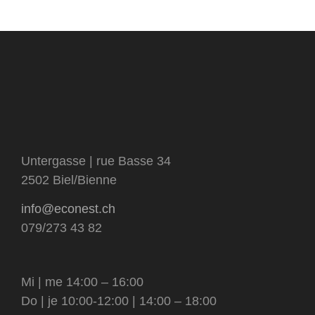
livres
sous-
catégorie
visage et corps
matériel et contenants
catégorie
tensioactifs
Untergasse | rue Basse 34
2502 Biel/Bienne
info@econest.ch
079/273 43 82
Mi | me 14:00 – 16:00
Do | je 10:00-12:00 | 14:00 – 18:00