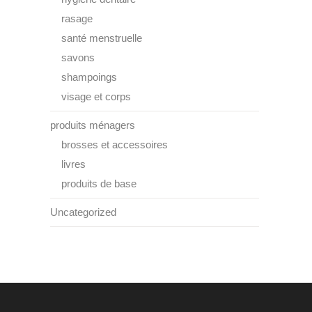
rasage
santé menstruelle
savons
shampoings
visage et corps
produits ménagers
brosses et accessoires
livres
produits de base
Uncategorized