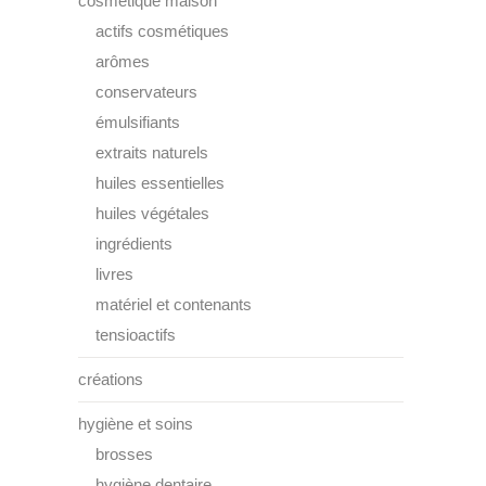
cosmétique maison
actifs cosmétiques
arômes
conservateurs
émulsifiants
extraits naturels
huiles essentielles
huiles végétales
ingrédients
livres
matériel et contenants
tensioactifs
créations
hygiène et soins
brosses
hygiène dentaire